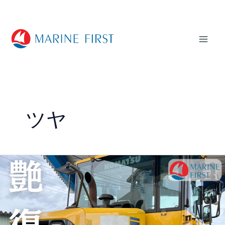
内
Mai
容
Men
を
ス
キ
ッ
プ
ツヤ
説
明
動
画
①