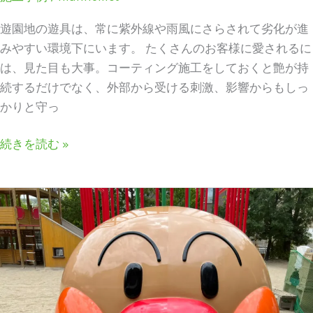
遊園地の遊具は、常に紫外線や雨風にさらされて劣化が進
みやすい環境下にいます。 たくさんのお客様に愛されるに
は、見た目も大事。コーティング施工をしておくと艶が持
続するだけでなく、外部から受ける刺激、影響からもしっ
かりと守っ
続きを読む »
施
工
事
例
_
幼