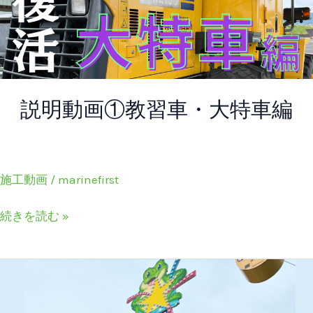
教
習
車・
大
特
説明動画①教習車・大特車編
車
編
施工動画
/
marinefirst
続きを読む »
施
工
事