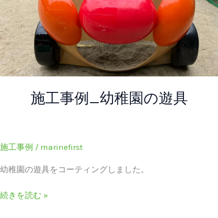
稚
園
の
遊
具
施工事例_幼稚園の遊具
施工事例
/
marinefirst
幼稚園の遊具をコーティングしました。
続きを読む »