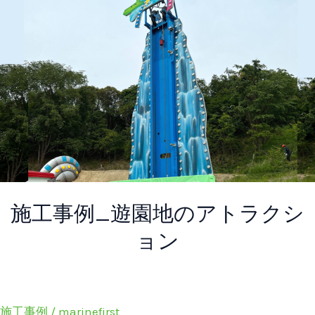
例
_
遊
園
地
の
ア
ト
ラ
ク
施工事例_遊園地のアトラクシ
シ
ョ
ョン
ン
施工事例
/
marinefirst