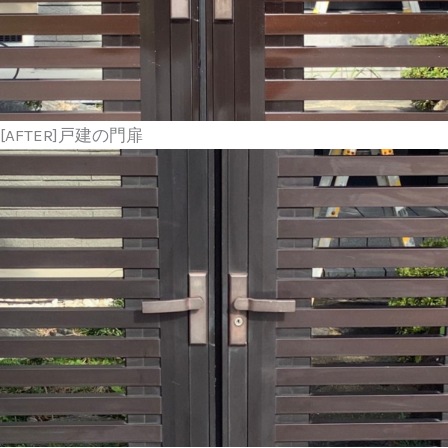
[AFTER]戸建の門扉