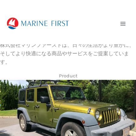
内
Mai
容
Men
を
ス
日々の暮らしに快適な環境と空間を
キ
株式会社マリンファーストは、日々の生活がより豊かに、
ッ
そしてより快適になる商品やサービスをご提案していま
プ
す。
Product