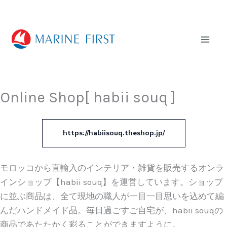
内
Mai
容
Men
を
ス
キ
ッ
Online Shop[ habii souq ]
プ
https://habiisouq.theshop.jp/
モロッコから直輸入のインテリア・雑貨を販売するオンラ
インショップ【habii souq】を運営しています。ショップ
に並ぶ商品は、全て現地の職人が一目一目思いを込めて編
んだハンドメイド品。毎日過ごすご自宅が、habii souqの
商品であたたかく彩ることができますように。