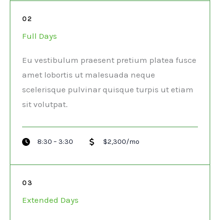
02
Full Days
Eu vestibulum praesent pretium platea fusce
amet lobortis ut malesuada neque
scelerisque pulvinar quisque turpis ut etiam
sit volutpat.​
8:30 – 3:30
$2,300/mo
03
Extended Days