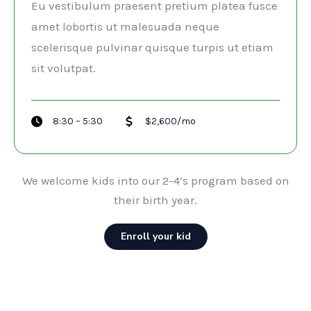
Eu vestibulum praesent pretium platea fusce
amet lobortis ut malesuada neque
scelerisque pulvinar quisque turpis ut etiam
sit volutpat.​
8:30 – 5:30
$2,600/mo
We welcome kids into our 2-4’s program based on
their birth year.
Enroll your kid