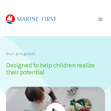
内
Mai
容
Men
を
ス
キ
ッ
プ
Our program
Designed to help children realize
their potential